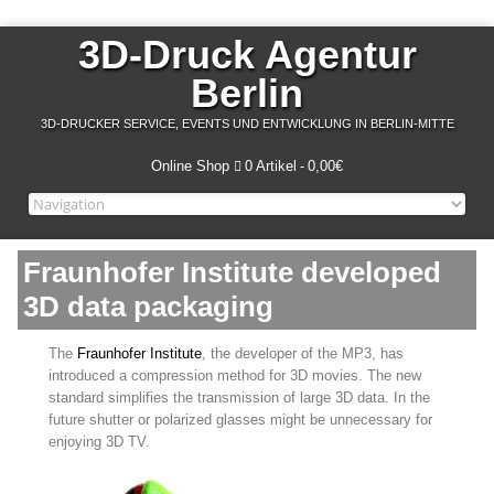
3D-Druck Agentur
Berlin
3D-DRUCKER SERVICE, EVENTS UND ENTWICKLUNG IN BERLIN-MITTE
Online Shop
0 Artikel
0,00€
Fraunhofer Institute developed
3D data packaging
The
Fraunhofer Institute
, the developer of the MP3, has
introduced a compression method for 3D movies. The new
standard simplifies the transmission of large 3D data. In the
future shutter or polarized glasses might be unnecessary for
enjoying 3D TV.