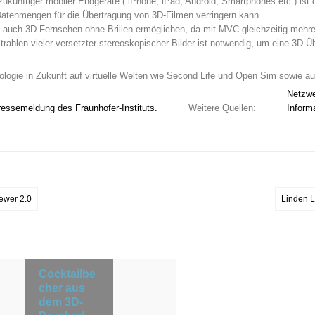
ukünftiger mobiler Endgeräte ( iPhone, iPad, Android, Smartphones etc.) ist 
atenmengen für die Übertragung von 3D-Filmen verringern kann.
en auch 3D-Fernsehen ohne Brillen ermöglichen, da mit MVC gleichzeitig mehr
rahlen vieler versetzter stereoskopischer Bilder ist notwendig, um eine 3D-
ogie in Zukunft auf virtuelle Welten wie Second Life und Open Sim sowie auf
Netzwe
Pressemeldung des Fraunhofer-Instituts.
Weitere Quellen:
Inform
ewer 2.0
Linden L
Cocktailbe
cher aus
dem 3D-