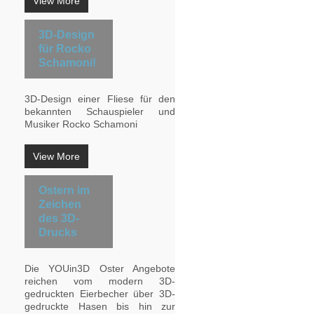
View More
3D-Design
für Rocko
Schamoni!
3D-Design einer Fliese für den
bekannten Schauspieler und
Musiker Rocko Schamoni
View More
Ostern im
Zeichen
des 3D-
Drucks
Die YOUin3D Oster Angebote
reichen vom modern 3D-
gedruckten Eierbecher über 3D-
gedruckte Hasen bis hin zur