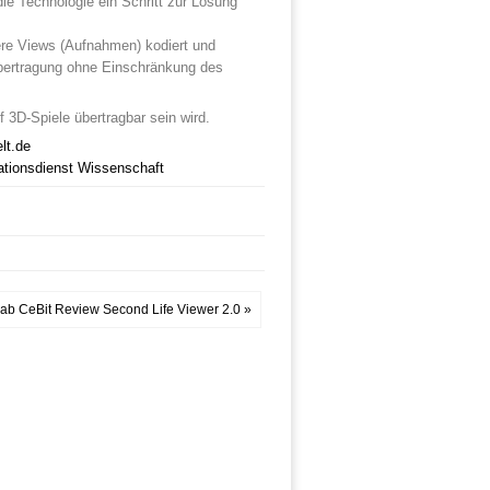
die Technologie ein Schritt zur Lösung
ere Views (Aufnahmen) kodiert und
Übertragung ohne Einschränkung des
 3D-Spiele übertragbar sein wird.
lt.de
ationsdienst Wissenschaft
ab CeBit Review Second Life Viewer 2.0 »