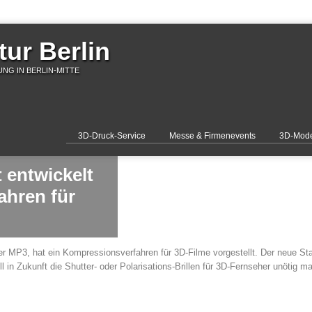
ur Berlin
NG IN BERLIN-MITTE
3D-Druck-Service
Messe & Firmenevents
3D-Mode
t entwickelt
hren für
der MP3, hat ein Kompressionsverfahren für 3D-Filme vorgestellt. Der neue S
 in Zukunft die Shutter- oder Polarisations-Brillen für 3D-Fernseher unötig m