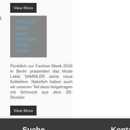
View More
YOUin3D
GmbH
meets
FASHION
WEEK
Berlin
Pünktlich zur Fashion Week 2016
in Berlin präsentiert das Mode
Lable SAMMLER seine neue
Kollektion. Natürlich haben auch
wir unseren Teil dazu beigetragen
mit Schmuck aus dem 3D-
Drucker
View More
Suche
Kont