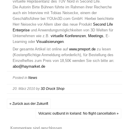
virtuelle Repräsentanz des TÜV Nord in Second Life.
Die Autorin Birte Bühnen führte im Rahmen ihrer Recherche
auch ein Interview mit Tobias Neisecke, einem der
Geschäftsführer bei YOUin3D.com GmbH. Hierbei berichtete
Herr Neisecke vor Allem über das neue Produkt
Second Life
Enterprise
und Anwendungsmöglichkeiten von 3D Welten für
Unternehmen wie z.B.
virtuelle Konferenzen
,
Meetings
, E-
Learning oder
Visualisierungen
.
Der gesamte Artikel ist online auf
www.prreport.de
zu lesen
(Kostenpflichtige Anmeldung erforderlich), für Bestellung des
Einzelheftes zum Preis von 18,50€ wenden Sie sich bitte an:
abo@haymarket.de
Posted in
News
20. März 2010
by
3D Druck Shop
« Zurück aus der Zukunft
Volcanic outburst in Iceland: No flight cancellation »
Kommentare sind geschlossen.