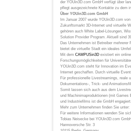
der YOUin3D.com GmbH verfügt über langj
pflegt ausgezeichnete Kontakte zu dem 
Über YOUin3D.com GmbH
Im Januar 2007 wurde YOUin3D.com von de
Zukunftsmarkt 3D-Internet und virtuelle 
gehören auch White Label-Lösungen, Wisse
Solution Provider Program. Aktuell sind 
Das Unternehmen ist Betreiber mehrerer P
bietet die virtuelle Stadt ein ideales 
Mit dem
CAMPUSin3D
existiert ein onlin
Forschungsmöglichkeiten für Universitäte
YOUin3D.com steht für Innovation im Eve
Internet geschaffen. Durch virtuelle Eve
Für professionelle Livestreamings, reale 
Dokumentations-, Trick- und Animationsfi
Somit lassen sich auch aus dem Livestrea
und Machinimaproduktionen (mit Games Eng
und Industriefilms ist die GmbH engagiert
Mehr zum Unternehmen finden Sie unter
Für weitere Informationen wenden Sie sich
Tobias Neisecke bei YOUin3D.com Gmb
Hannoversche Str. 3
10115 Berlin, Germany