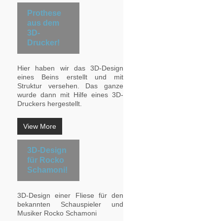
Prothese
aus dem
3D-
Drucker!
Hier haben wir das 3D-Design
eines Beins erstellt und mit
Struktur versehen. Das ganze
wurde dann mit Hilfe eines 3D-
Druckers hergestellt.
View More
3D-Design
für Rocko
Schamoni!
3D-Design einer Fliese für den
bekannten Schauspieler und
Musiker Rocko Schamoni