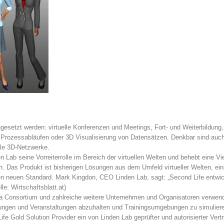
esetzt werden: virtuelle Konferenzen und Meetings, Fort- und Weiterbildung,
 Prozessabläufen oder 3D Visualisierung von Datensätzen. Denkbar sind auch
le 3D-Netzwerke.
n Lab seine Vorreiterrolle im Bereich der virtuellen Welten und behebt eine Vi
h. Das Produkt ist bisherigen Lösungen aus dem Umfeld virtueller Welten, ein
en neuen Standard. Mark Kingdon, CEO Linden Lab, sagt: „Second Life entwic
le: Wirtschaftsblatt.at)
a Consortium und zahlreiche weitere Unternehmen und Organisatoren verwen
ungen und Veranstaltungen abzuhalten und Trainingsumgebungen zu simulier
 Gold Solution Provider ein von Linden Lab geprüfter und autorisierter Vert