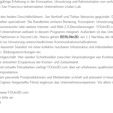
ährige Erfahrung in der Konzeption, Umsetzung und Administration von umfa
in San Francisco beheimateten Unternehmen Linden Lab.
n beiden Geschäftsführern, Jan Northoff und Tobias Neisecke gegründet. Das
Welten spezialisiert. Die Bandbreite umfasst Beratung, Konzeption, Umsetzun
nstransfer oder weitere Internet- und Web 2.0-Dienstleistungen. YOUin3D.co
39 Unternehmen weltweit in diesem Programm integriert. Außerdem ist das Unt
lattformen in Second Life. Hierzu gehört
BERLINin3D
, ein 1:1 Nachbau der 
Umfeld zur Umsetzung unterschiedlichster Kommunikationsmaßnahmen.
e-basierter Standort mit einer kollektiv nutzbaren Infrastruktur und individuel
n, Bildungseinrichtungen etc.
ntgeschäft. Hier werden Schnittstellen zwischen Veranstaltungen wie Konf
nts entstehen Ersparnisse bei Kosten- und Zeitaufwand.
und virtuelle Filmarbeiten verfügt YOUin3D.com über ein erfahrenes qualifizie
lmproduktion.
m passende Postproduktionen und Werbetrailer schnell und preiswert in-hous
ines hergestellte Filme) ergänzen das Unternehmensrepertoire. Vor allem im
.
: www.YOUin3D.com.
 bitte an:
H