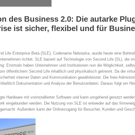
on des Business 2.0: Die autarke Plu
ise ist sicher, flexibel und für Bu
d Life Enterprise Beta (SLE), Codename Nebraska, wurde heute eine Behind-th
nternehmen richtet. SLE basiert auf Technologie von Second Life (SL), die im 
ng: Erstmals haben Unternehmen und Institutionen nun die Möglichkeit, selbst
m öffentlichem Second Life inhaltlich und physikalisch getrennt. Da die virt
e Sicherheit interner Daten und Kommunikation gewährleistet. Die freie Administ
nschließlich Dokumentation und Analyse der Benutzerdaten. Daraus folgt ein 
gte Hardware mit vorinstallierter Software und kann umgehend genutzt werden
rk eingebunden werden. Die Nutzung von SLE ist entweder auf das firmeneige
h gemacht. Außerdem kann der Onlinezugang für Besucher, Kunden und Geschä