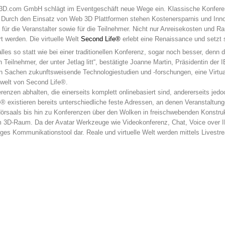
D.com GmbH schlägt im Eventgeschäft neue Wege ein. Klassische Konferen
 Durch den Einsatz von Web 3D Plattformen stehen Kostenersparnis und Innova
 für die Veranstalter sowie für die Teilnehmer. Nicht nur Anreisekosten und R
 werden. Die virtuelle Welt
Second Life®
erlebt eine Renaissance und setzt 
les so statt wie bei einer traditionellen Konferenz, sogar noch besser, denn d
n Teilnehmer, der unter Jetlag litt“, bestätigte Joanne Martin, Präsidentin d
 in Sachen zukunftsweisende Technologiestudien und -forschungen, eine Virt
welt von Second Life®.
erenzen abhalten, die einerseits komplett onlinebasiert sind, andererseits jed
® existieren bereits unterschiedliche feste Adressen, an denen Veranstaltu
Hörsaals bis hin zu Konferenzen über den Wolken in freischwebenden Konstrukt
esem 3D-Raum. Da der Avatar Werkzeuge wie Videokonferenz, Chat, Voice over I
tiges Kommunikationstool dar. Reale und virtuelle Welt werden mittels Livest