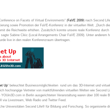
Conference on Facets of Virtual Environments“ (
FaVE 2009
) nach Second Li
ierung sowie Promotion der FaVE-Konferenz in der virtuellen Welt. „Durch die
omit die Reichweite erhöhen. Zusätzlich konnte unsere reale Konferenz durch 
 sagte Sabine Cikic (Local Arrangements Chair FaVE 2009). Unter anderem ha
wurde live in den realen Konferenzraum übertragen.
et Up
“ beleuchtet Businessmöglichkeiten rund um das 3D-Internet und virtue
ich hochrangige Vertreter von marktführenden virtuellen Welten wie Second 
n YOUin3D.com in Berlin ausgerichteten Veranstaltung waren über 100 reale
ell via Livestream, Web Radio und Twitter Feed.
he Universitäten Second Life® für Bildung und Forschung. So organisierte d