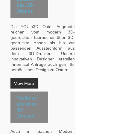
des 3D-
Drucks
Die YOUin3D Oster Angebote
reichen vom modern 3D-
gedruckten Eierbecher über 3D-
gedruckte Hasen bis hin zur
passenden Ausstechform aus
dem 3D-Drucker. Unsere
innovativen Designer erstellen
Ihnen auf Anfrage auch gern Ihr
persönliches Design zu Ostern.
View More
Prothese
aus dem
3D-
Drucker
Auch in Sachen Medizin,