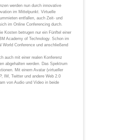
zen werden nun durch innovative
tion im Mittelpunkt. Virtuelle
aummieten entfallen, auch Zeit- und
sich im Online Conferencing durch.
ie Kosten betrugen nur ein Fünftel einer
er IBM Academy of Technology. Schon im
ual World Conference und anschließend
och auch mit einer realen Konferenz
ngen abgehalten werden. Das Spektrum
ionen. Mit einem Avatar (virtueller
P, IM, Twitter und andere Web 2.0
ream von Audio und Video in beide