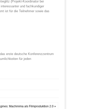
eglitz (Projekt-Koordinator bei
r interessanter und fachkundiger
t ist für die Teilnehmer sowie das
st das erste deutsche Konferenzzentrum
äumlichkeiten für jeden
ines: Machinima als Filmproduktion 2.0 »