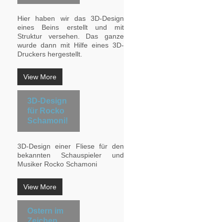
Hier haben wir das 3D-Design
eines Beins erstellt und mit
Struktur versehen. Das ganze
wurde dann mit Hilfe eines 3D-
Druckers hergestellt.
View More
3D-Design
für Rocko
Schamoni!
3D-Design einer Fliese für den
bekannten Schauspieler und
Musiker Rocko Schamoni
View More
Ostern im
Zeichen