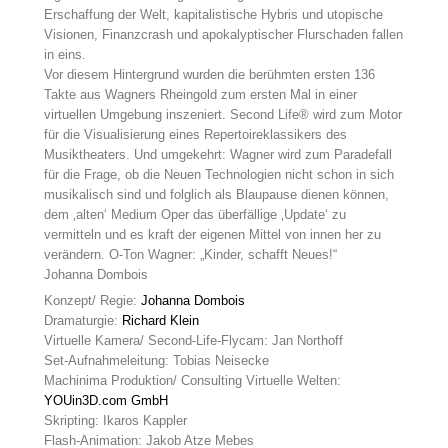
Erschaffung der Welt, kapitalistische Hybris und utopische
Visionen, Finanzcrash und apokalyptischer Flurschaden fallen
in eins.
Vor diesem Hintergrund wurden die berühmten ersten 136
Takte aus Wagners Rheingold zum ersten Mal in einer
virtuellen Umgebung inszeniert. Second Life® wird zum Motor
für die Visualisierung eines Repertoireklassikers des
Musiktheaters. Und umgekehrt: Wagner wird zum Paradefall
für die Frage, ob die Neuen Technologien nicht schon in sich
musikalisch sind und folglich als Blaupause dienen können,
dem ‚alten‘ Medium Oper das überfällige ‚Update‘ zu
vermitteln und es kraft der eigenen Mittel von innen her zu
verändern. O-Ton Wagner: „Kinder, schafft Neues!“
Johanna Dombois
Konzept/ Regie:
Johanna Dombois
Dramaturgie:
Richard Klein
Virtuelle Kamera/ Second-Life-Flycam: Jan Northoff
Set-Aufnahmeleitung: Tobias Neisecke
Machinima Produktion/ Consulting Virtuelle Welten:
YOUin3D.com GmbH
Skripting: Ikaros Kappler
Flash-Animation: Jakob Atze Mebes