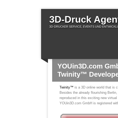
3D-Druck Agent
3D-DRUCKER SERVICE, EVENTS UND ENTWICKLU
YOUin3D.com Gmb
Twinity™ Develop
Twinity™
is a 3D online world that is c
Besides the already flourishing Berlin
reproduced in this exciting new virtual
YOUin3D.com GmbH is registered withi