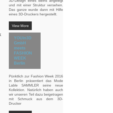
3D-Design eines Beins angelegt
und mit einer Struktur versehen.
Das ganze wurde dann mit Hilfe
eines 3D-Druckers hergestellt.
View More
YOUin3D
GmbH
meets
FASHION
WEEK
Berlin
Pünktlich zur Fashion Week 2016
in Berlin präsentiert das Mode
Lable SAMMLER seine neue
Kollektion. Natürlich haben auch
wir unseren Teil dazu beigetragen
mit Schmuck aus dem 3D-
Drucker