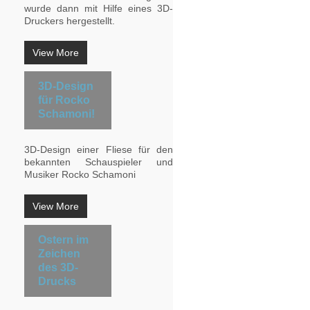
wurde dann mit Hilfe eines 3D-
Druckers hergestellt.
View More
3D-Design
für Rocko
Schamoni!
3D-Design einer Fliese für den
bekannten Schauspieler und
Musiker Rocko Schamoni
View More
Ostern im
Zeichen
des 3D-
Drucks