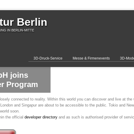
ur Berlin
NG IN BERLIN-MITTE
3D-Druck-Service
Messe & Firmenevents
3D-Mode
H joins
er Program
losely connected to reality. Within this world you can discover and live at the 
, London and Singapur are about to be accessible to the public. Tokio and New 
 world soon.
n the official
developer directory
and as such is authorised provider of serv