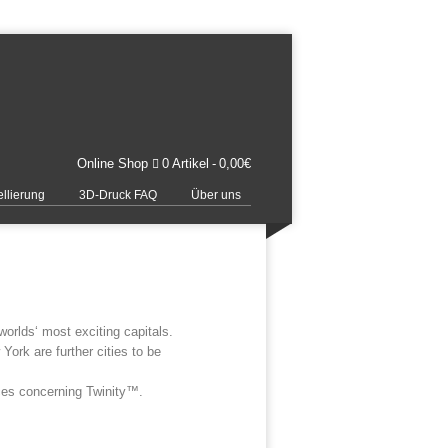
Online Shop
0 Artikel
0,00€
llierung
3D-Druck FAQ
Über uns
worlds‘ most exciting capitals.
York are further cities to be
ices concerning Twinity™.