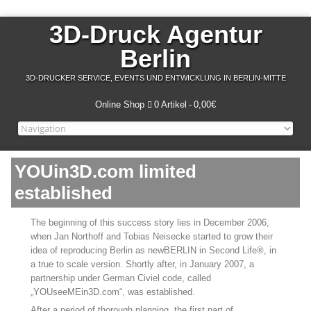
3D-Druck Agentur
Berlin
3D-DRUCKER SERVICE, EVENTS UND ENTWICKLUNG IN BERLIN-MITTE
Online Shop
0 Artikel
0,00€
YOUin3D.com limited
established
The beginning of this success story lies in December 2006,
when Jan Northoff and Tobias Neisecke started to grow their
idea of reproducing Berlin as newBERLIN in Second Life®, in
a true to scale version. Shortly after, in January 2007, a
partnership under German Civiel code, called
„YOUseeMEin3D.com“, was established.
After a period of thorough planning, the first part of