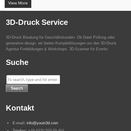
View More
3D-Druck Service
3D-Druck Beratung für Geschäftskunden. Ob Datei Prüfung oder
generative design, wir bieten Komplettlösungen um den 3D-Druck.
Agentur Fortbildungen & Workshops. 3D-Scanner für Events
Suche
Search
Kontakt
E-mail:
info@youin3d.com
Telefon:
+49 (0)30 559 59 464