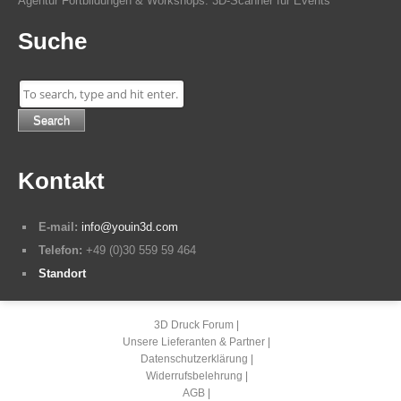
Agentur Fortbildungen & Workshops. 3D-Scanner für Events
Suche
Search
Kontakt
E-mail:
info@youin3d.com
Telefon:
+49 (0)30 559 59 464
Standort
3D Druck Forum
Unsere Lieferanten & Partner
Datenschutzerklärung
Widerrufsbelehrung
AGB