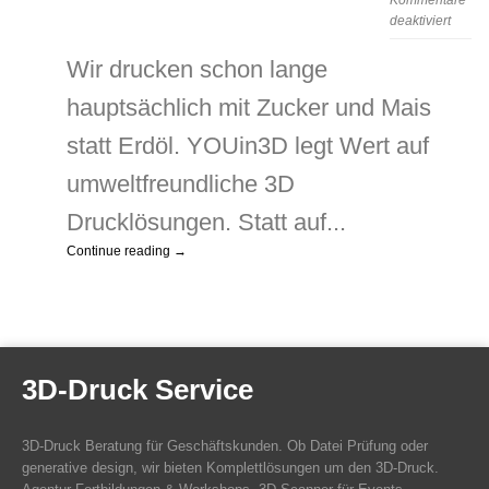
Kommentare
für
deaktiviert
Seit
15
Wir drucken schon lange
Jahre
hauptsächlich mit Zucker und Mais
nachha
3D-
statt Erdöl. YOUin3D legt Wert auf
Druck
umweltfreundliche 3D
Drucklösungen. Statt auf...
Continue reading →
3D-Druck Service
3D-Druck Beratung für Geschäftskunden. Ob Datei Prüfung oder
generative design, wir bieten Komplettlösungen um den 3D-Druck.