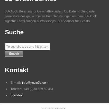
3D-Druck Beratung für Geschäftskunden. Ob Datei Prüfung oder
generative design, wir bieten Komplettlösungen um den 3D-Druck.
Agentur Fortbildungen & Workshops. 3D-Scanner für Events
Suche
Search
Kontakt
E-mail:
info@youin3d.com
Telefon:
+49 (0)30 559 59 464
Standort