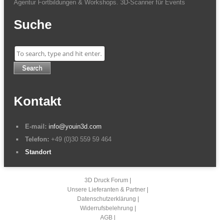
Agentur Fortbildungen & Workshops. 3D-Scanner für Events
Suche
Search
Kontakt
E-mail:
info@youin3d.com
Telefon:
+49 (0)30 559 59 464
Standort
3D Druck Forum
Unsere Lieferanten & Partner
Datenschutzerklärung
Widerrufsbelehrung
AGB