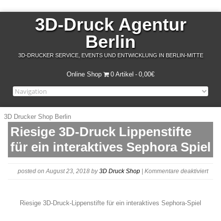
3D-Druck Agentur
Berlin
3D-DRUCKER SERVICE, EVENTS UND ENTWICKLUNG IN BERLIN-MITTE
Online Shop
0 Artikel
0,00€
3D Drucker Shop Berlin
Riesige 3D-Druck Lippenstifte
für ein interaktives Sephora Spiel
für
posted on August 23, 2018
by
3D Druck Shop
|
Kommentare deaktiviert
seph
klein
Riesige 3D-Druck-Lippenstifte für ein interaktives Sephora-Spiel