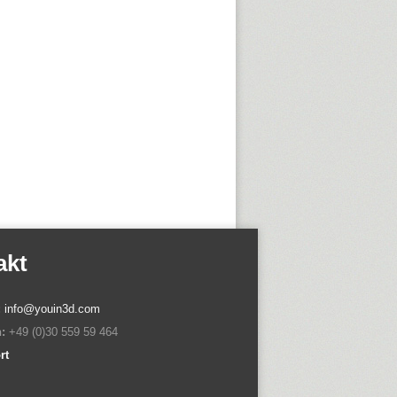
akt
:
info@youin3d.com
:
+49 (0)30 559 59 464
rt