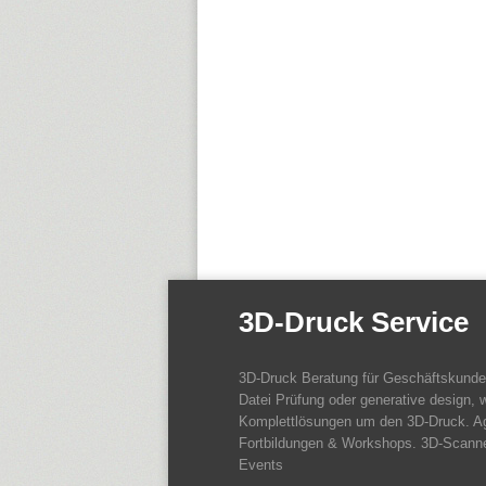
3D-Druck Service
3D-Druck Beratung für Geschäftskund
Datei Prüfung oder generative design, w
Komplettlösungen um den 3D-Druck. A
Fortbildungen & Workshops. 3D-Scanne
Events