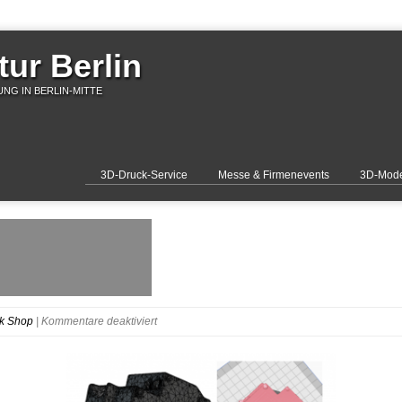
ur Berlin
NG IN BERLIN-MITTE
3D-Druck-Service
Messe & Firmenevents
3D-Mode
für
k Shop
|
Kommentare deaktiviert
3D-
Druck
Balkon
Solar