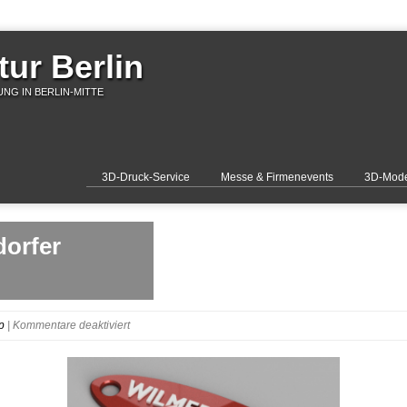
ur Berlin
NG IN BERLIN-MITTE
3D-Druck-Service
Messe & Firmenevents
3D-Mode
orfer
für
p
|
Kommentare deaktiviert
Wilmersdorfer-
Arcaden-
Schlüsselanhänger-
rendering