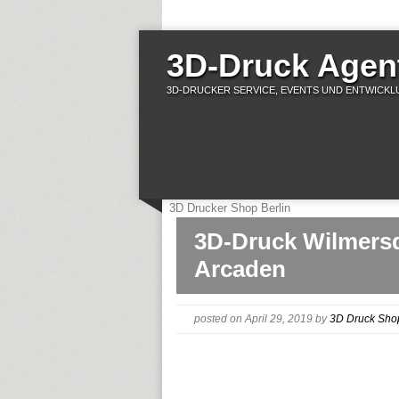
3D-Druck Agent
3D-DRUCKER SERVICE, EVENTS UND ENTWICKLU
3D Drucker Shop Berlin
3D-Druck Wilmersd
Arcaden
posted on April 29, 2019
by
3D Druck Sho