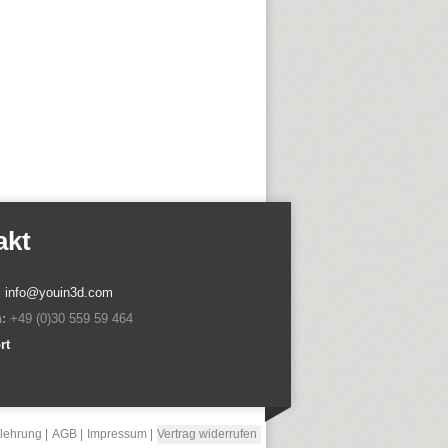
akt
:
info@youin3d.com
:
+49 (0)30 559 59 464
rt
lehrung
AGB
Impressum
Vertrag widerrufen