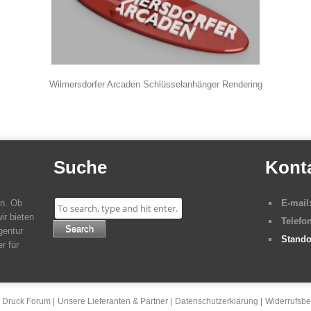
Wilmersdorfer Arcaden Schlüsselanhänger Rendering
Suche
Kont
en. Ob
E-mail
ir bieten
Telefon
Search
gentur
Stando
r für
 Druck Forum
Unsere Lieferanten & Partner
Datenschutzerklärung
Widerrufsbe