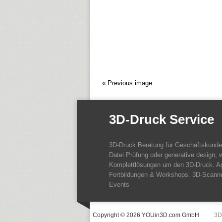
« Previous image
3D-Druck Service
3D-Druck Beratung für Geschäftskund
Datei Prüfung oder generative design, w
Komplettlösungen um den 3D-Druck. A
Fortbildungen & Workshops. 3D-Scanne
Events
Copyright © 2026 YOUin3D.com GmbH
3D