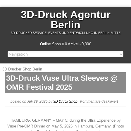
3D-Druck Agentur
Berlin
3D-DRUCKER SERVICE, EVENTS UND ENTWICKLUNG IN BERLIN-MITTE
Online Shop
0 Artikel
0,00€
3D Drucker Shop Berlin
3D-Druck Vuse Ultra Sleeves @
OMR Festival 2025
für
posted on Juli 29, 2025
by
3D Druck Shop
|
Kommentare deaktiviert
Ultra
Experie
by
HAMBURG, GERMANY – MAY 5: during the Ultra Experience by
Vuse
Vuse Pre-OMR Dinner on May 5, 2025 in Hamburg, Germany. (Photo
Pre-