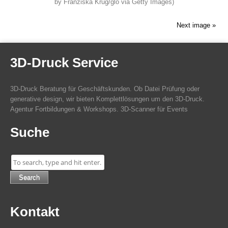
by Franziska Krug/glo via Getty Images)
OMR
Dinner
Next image »
In
Hambur
3D-Druck Service
3D-Druck Beratung für Geschäftskunden. Ob Datei Prüfung oder
generative design, wir bieten Komplettlösungen um den 3D-Druck.
Agentur Fortbildungen & Workshops. 3D-Scanner für Events
Suche
Search
Kontakt