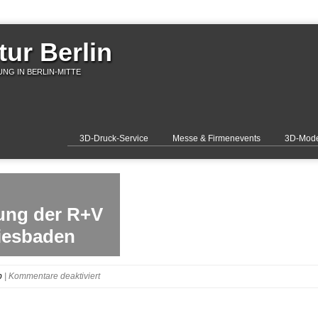
ur Berlin
NG IN BERLIN-MITTE
3D-Druck-Service
Messe & Firmenevents
3D-Mode
ung der R+V
iesbaden
für
p
|
Kommentare deaktiviert
R+V-
Logo-
3d-