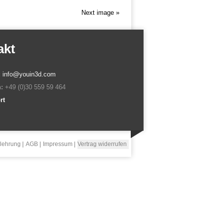
Next image »
akt
:
info@youin3d.com
:
+49 (0)30 559 59 464
rt
lehrung
AGB
Impressum
Vertrag widerrufen