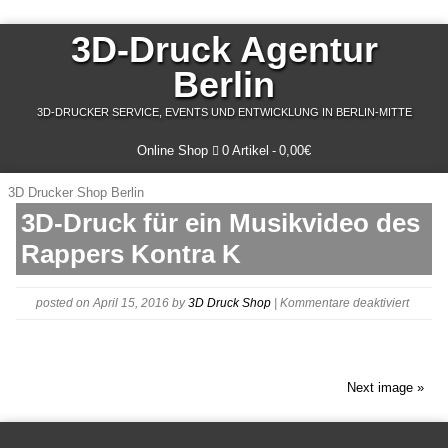
3D-Druck Agentur
Berlin
3D-DRUCKER SERVICE, EVENTS UND ENTWICKLUNG IN BERLIN-MITTE
Online Shop
0 Artikel
0,00€
3D Drucker Shop Berlin
3D-Druck für ein Musikvideo des
Rappers Kontra K
für
posted on April 15, 2016
by
3D Druck Shop
|
Kommentare deaktiviert
VBP-
Nordos
3d-
druck-
Next image »
verfahr
fur-
papier