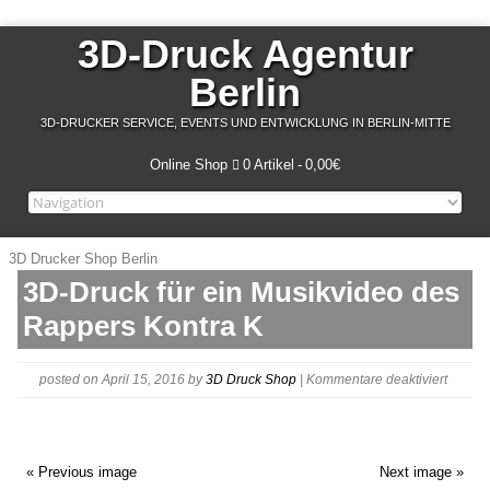
3D-Druck Agentur
Berlin
3D-DRUCKER SERVICE, EVENTS UND ENTWICKLUNG IN BERLIN-MITTE
Online Shop
0 Artikel
0,00€
3D Drucker Shop Berlin
3D-Druck für ein Musikvideo des
Rappers Kontra K
für
posted on April 15, 2016
by
3D Druck Shop
|
Kommentare deaktiviert
Axel-
Springe
3D-
Print-
« Previous image
Next image »
Event-