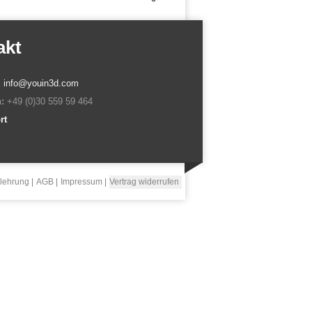
akt
:
info@youin3d.com
:
+49 (0)30 559 59 464
rt
lehrung
AGB
Impressum
Vertrag widerrufen