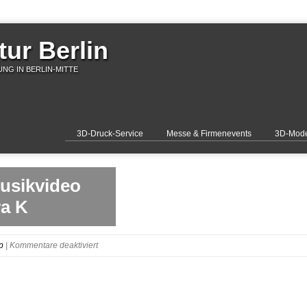
ur Berlin
NG IN BERLIN-MITTE
3D-Druck-Service
Messe & Firmenevents
3D-Mode
Musikvideo
ra K
für
p
|
Kommentare deaktiviert
information-
works-
3D-
Druck-