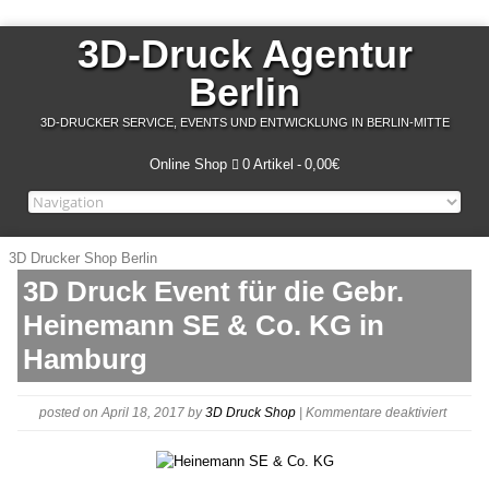
3D-Druck Agentur
Berlin
3D-DRUCKER SERVICE, EVENTS UND ENTWICKLUNG IN BERLIN-MITTE
Online Shop
0 Artikel
0,00€
3D Drucker Shop Berlin
3D Druck Event für die Gebr.
Heinemann SE & Co. KG in
Hamburg
für
posted on April 18, 2017
by
3D Druck Shop
|
Kommentare deaktiviert
Heine
SE
&