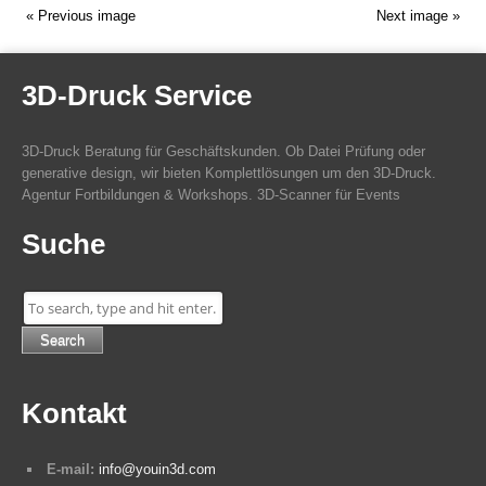
Co.
« Previous image
Next image »
KG
3D-Druck Service
3D-Druck Beratung für Geschäftskunden. Ob Datei Prüfung oder
generative design, wir bieten Komplettlösungen um den 3D-Druck.
Agentur Fortbildungen & Workshops. 3D-Scanner für Events
Suche
Search
Kontakt
E-mail:
info@youin3d.com