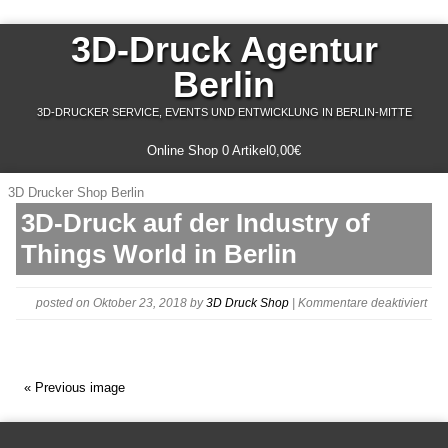
3D-Druck Agentur
Berlin
3D-DRUCKER SERVICE, EVENTS UND ENTWICKLUNG IN BERLIN-MITTE
Online Shop
0 Artikel
0,00€
3D Drucker Shop Berlin
3D-Druck auf der Industry of
Things World in Berlin
für
posted on Oktober 23, 2018
by
3D Druck Shop
|
Kommentare deaktiviert
log
« Previous image