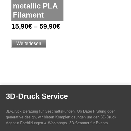
metallic PLA
Filament
15,90
€
–
59,90
€
Weiterlesen
3D-Druck Service
3D-Druck Beratung für Geschäftskunden. Ob Datei Prüfung oder
generative design, wir bieten Komplettlösungen um den 3D-Druck.
Agentur Fortbildungen & Workshops. 3D-Scanner für Events