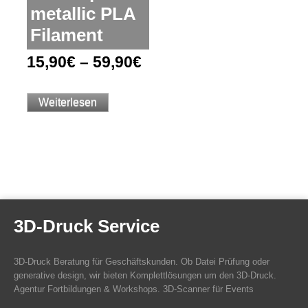
metallic PLA
Filament
15,90
€
–
59,90
€
Weiterlesen
3D-Druck Service
3D-Druck Beratung für Geschäftskunden. Ob Datei Prüfung oder
generative design, wir bieten Komplettlösungen um den 3D-Druck.
Agentur Fortbildungen & Workshops. 3D-Scanner für Events