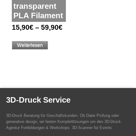
transparent
PLA Filament
15,90
€
–
59,90
€
Weiterlesen
3D-Druck Service
3D-Druck Beratung für Geschäftskunden. Ob Datei Prüfung oder
generative design, wir bieten Komplettlösungen um den 3D-Druck.
Agentur Fortbildungen & Workshops. 3D-Scanner für Events