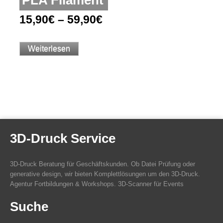
PLA Filament
15,90
€
–
59,90
€
Weiterlesen
3D-Druck Service
3D-Druck Beratung für Geschäftskunden. Ob Datei Prüfung oder
generative design, wir bieten Komplettlösungen um den 3D-Druck.
Agentur Fortbildungen & Workshops. 3D-Scanner für Events
Suche