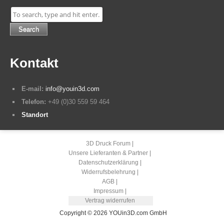
Search
Kontakt
E-mail:
info@youin3d.com
Telefon:
+49 (0)30 559 59 464
Standort
3D Druck Forum
Unsere Lieferanten & Partner
Datenschutzerklärung
Widerrufsbelehrung
AGB
Impressum
Vertrag widerrufen
Copyright © 2026 YOUin3D.com GmbH