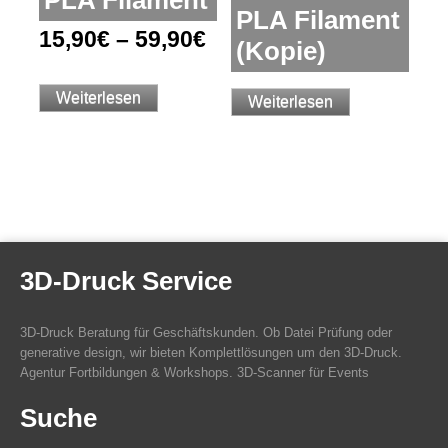
PLA Filament
PLA Filament
15,90
€
–
59,90
€
(Kopie)
Weiterlesen
Weiterlesen
3D-Druck Service
3D-Druck Beratung für Geschäftskunden. Ob Datei Prüfung oder
generative design, wir bieten Komplettlösungen um den 3D-Druck.
Agentur Fortbildungen & Workshops. 3D-Scanner für Events
Suche