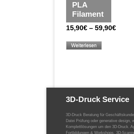
PLA
Filament
15,90
€
–
59,90
€
Weiterlesen
3D-Druck Service
3D-Druck Beratung für Geschäftskund
Datei Prüfung oder generative design, w
Komplettlösungen um den 3D-Druck. A
Fortbildungen & Workshops. 3D-Scanne