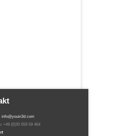
akt
:
info@youin3d.com
:
+49 (0)30 559 59 464
rt