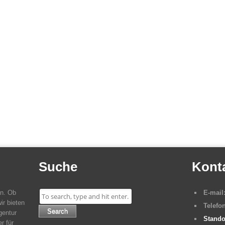
Suche
Kont
en. Ob
E-mail
ir bieten
Telefon
Search
gentur
Stando
r für