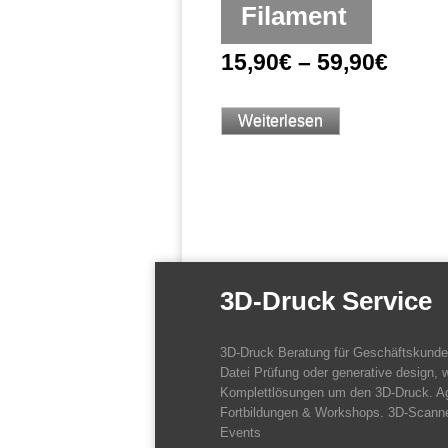
Filament
15,90
€
–
59,90
€
Weiterlesen
3D-Druck Service
3D-Druck Beratung für Geschäftskund
Datei Prüfung oder generative design, w
Komplettlösungen um den 3D-Druck. A
Fortbildungen & Workshops. 3D-Scanne
Events