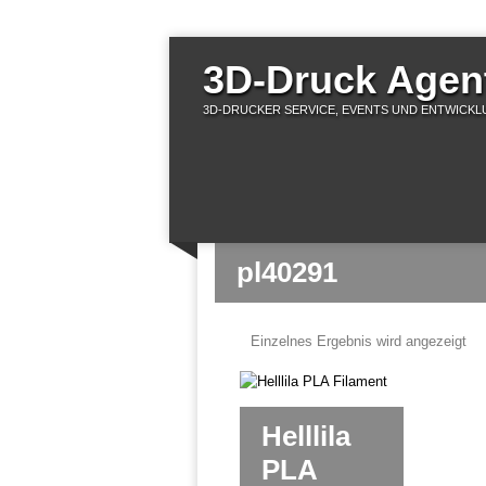
3D-Druck Agent
3D-DRUCKER SERVICE, EVENTS UND ENTWICKLU
pl40291
Einzelnes Ergebnis wird angezeigt
Helllila
PLA