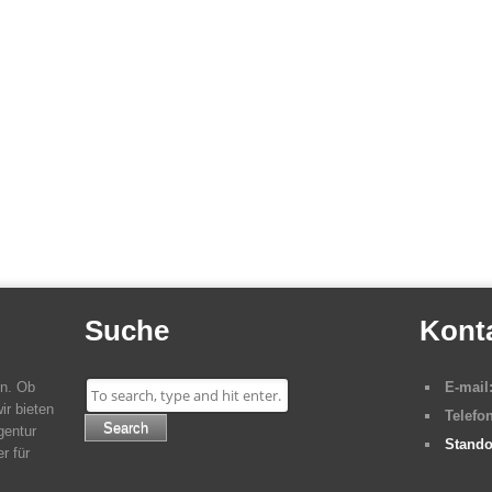
Suche
Kont
en. Ob
E-mail
ir bieten
Telefon
Search
gentur
Stando
r für