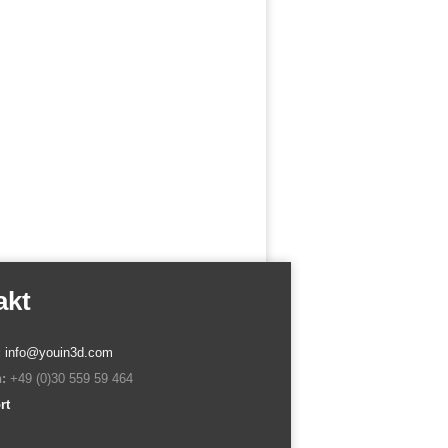
akt
:
info@youin3d.com
:
+49 (0)30 559 59 464
rt