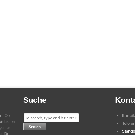
Suche
Kont
en. Ob
E-mail
ir bieten
Telefon
Search
gentur
Stando
r für