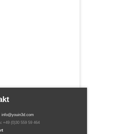
akt
:
info@youin3d.com
:
+49 (0)30 559 59 464
rt