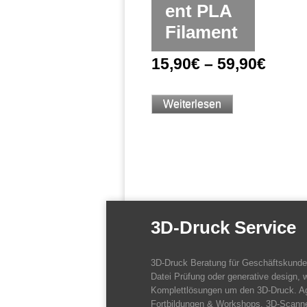
ent PLA
Filament
15,90
€
–
59,90
€
Weiterlesen
3D-Druck Service
3D-Druck Beratung für Geschäftskund
Datei Prüfung oder generative design, w
Komplettlösungen um den 3D-Druck. A
Fortbildungen & Workshops. 3D-Scanne