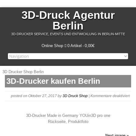
3D-Druck Agentur
Berlin
3D-DRUCKER SERVICE, EVENTS UND ENTWICKLUNG IN BERLIN-MITTE
Online Shop
0 Artikel
0,00€
3D Drucker Shop Berlin
3D-Drucker kaufen Berlin
für
posted on Oktober 27, 2017
by
3D Druck Shop
|
Kommentare deaktiviert
3D-
Dru
3D-Drucker Made in Germany YOUin3D pro one
Rückseite, Produktfoto
Next image »