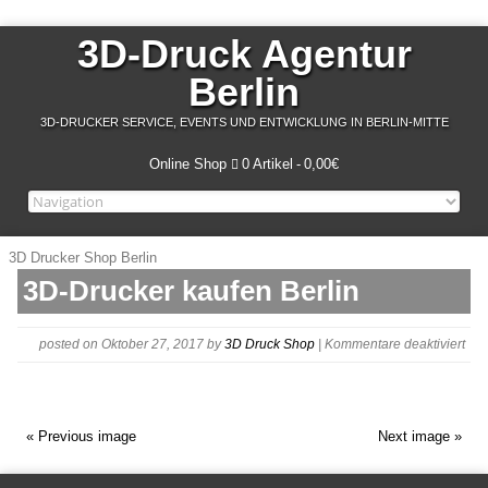
3D-Druck Agentur
Berlin
3D-DRUCKER SERVICE, EVENTS UND ENTWICKLUNG IN BERLIN-MITTE
Online Shop
0 Artikel
0,00€
3D Drucker Shop Berlin
3D-Drucker kaufen Berlin
für
posted on Oktober 27, 2017
by
3D Druck Shop
|
Kommentare deaktiviert
3D-
Dru
« Previous image
Next image »