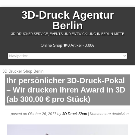
3D-Druck Agentur
Berlin
3D-DRUCKER SERVICE, EVENTS UND ENTWICKLUNG IN BERLIN-MITTE
Online Shop
0 Artikel
0,00€
3D Drucker Shop Berlin
Ihr persönlicher 3D-Druck-Pokal
– Wir drucken Ihren Award in 3D
(ab 300,00 € pro Stück)
für
posted on Oktober 26, 2017
by
3D Druck Shop
|
Kommentare deaktiviert
3D-
Dru