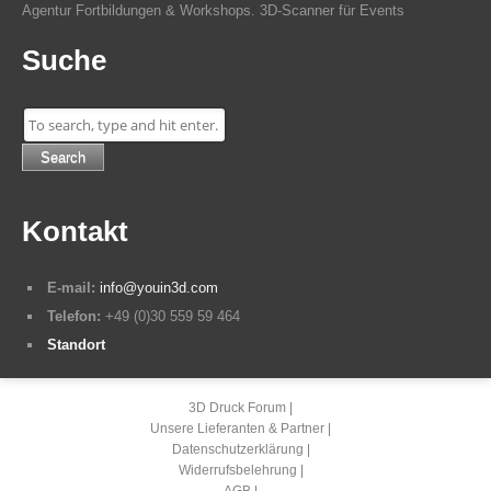
Agentur Fortbildungen & Workshops. 3D-Scanner für Events
Suche
Search
Kontakt
E-mail:
info@youin3d.com
Telefon:
+49 (0)30 559 59 464
Standort
3D Druck Forum
Unsere Lieferanten & Partner
Datenschutzerklärung
Widerrufsbelehrung