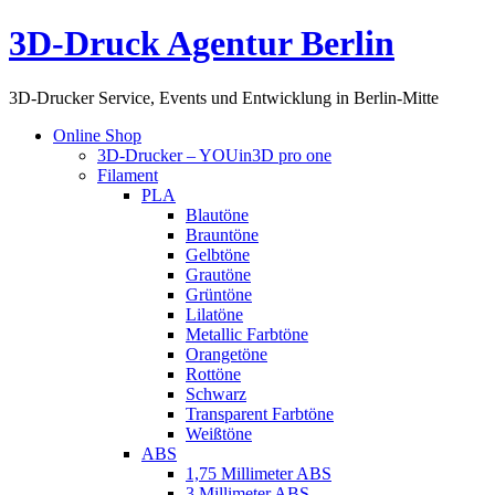
3D-Druck Agentur Berlin
3D-Drucker Service, Events und Entwicklung in Berlin-Mitte
Online Shop
3D-Drucker – YOUin3D pro one
Filament
PLA
Blautöne
Brauntöne
Gelbtöne
Grautöne
Grüntöne
Lilatöne
Metallic Farbtöne
Orangetöne
Rottöne
Schwarz
Transparent Farbtöne
Weißtöne
ABS
1,75 Millimeter ABS
3 Millimeter ABS