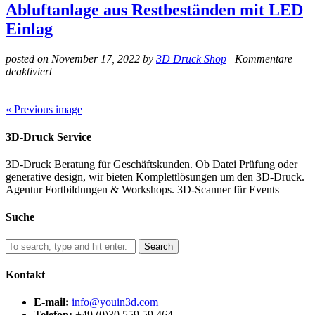
Abluftanlage aus Restbeständen mit LED
Einlag
posted on November 17, 2022
by
3D Druck Shop
|
Kommentare
für
deaktiviert
3D-
Druck-
Belueftungsystem-
« Previous image
YOUin3D-
Prototyp-
3D-Druck Service
Berlin-
1
3D-Druck Beratung für Geschäftskunden. Ob Datei Prüfung oder
generative design, wir bieten Komplettlösungen um den 3D-Druck.
Agentur Fortbildungen & Workshops. 3D-Scanner für Events
Suche
Search
Kontakt
E-mail:
info@youin3d.com
Telefon:
+49 (0)30 559 59 464