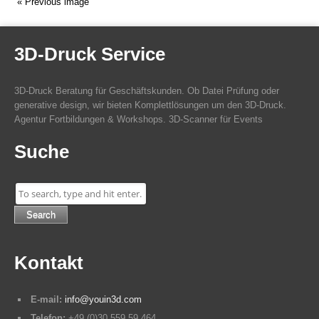
« Previous image
3D-Druck Service
3D-Druck Beratung für Geschäftskunden. Ob Datei Prüfung oder
generative design, wir bieten Komplettlösungen um den 3D-Druck.
Agentur Fortbildungen & Workshops. 3D-Scanner für Events
Suche
Search
Kontakt
E-mail:
info@youin3d.com
Telefon:
+49 (0)30 559 59 464