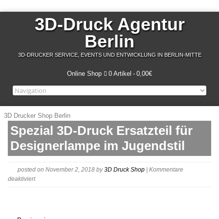
3D-Druck Agentur
Berlin
3D-DRUCKER SERVICE, EVENTS UND ENTWICKLUNG IN BERLIN-MITTE
Online Shop
0 Artikel
0,00€
3D Drucker Shop Berlin
Spezial 3D-Druck Ersatzteil für
Designerlampe im Jugendstil
posted on November 2, 2018
by
3D Druck Shop
|
Kommentare
für
deaktiviert
Abstandshalter